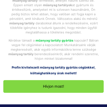
műanyag tartály
termékkel, amelyet nálunk szerez be.
Éppen emiatt olyan
műanyag tartályok
at gyártunk és
értékesítünk, amelyeket mi is szívesen használnánk, Ön
pedig biztos lehet abban, hogy valóban azt fogja kapni a
pénzéért, amit kínálunk Önnek. Változatos alakú és méretű
műanyag tartály
darabokkal állunk a rendelkezésére, ezért
többféle igényhez is tudunk igazodni, hogy minden ügyfél
megtalálhassa a tökéletes megoldást.
Kérdése támadt a
műanyag tartály gyártás
kapcsán? Bátran
vegye fel cégünkkel a kapcsolatot! Munkatársaink várják
megkeresését, akár egyéb információkra lenne szüksége
műanyag tartály
berendezéseinkről, akár rendelni szeretne,
hívjon minket bizalommal!
Profin kivitelezett
műanyag tartály gyártás
cégünkkel,
költséghatékony árak mellett!
Hívjon most!