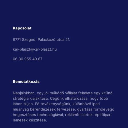
Kapcsolat
6771 Szeged, Palackozó utca 21.
kar-plaszt@kar-plaszt.hu
06 30 955 40 67
Bemutatkozás
Napjainkban, egy jól működő vállalat feladata egy kitűnő
stratégia kialakítása. Cégünk elhatározása, hogy több
lábon álljon. Fő tevékenységünk, különböző ipari
műanyag berendezések tervezése, gyártása forrólevegő
hegesztéses technológiával, reklámfelületek, építőipari
lemezek készítése.