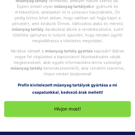
műanyag tartály
termékkel, amelyet nálunk szerez be.
Éppen emiatt olyan
műanyag tartályok
at gyártunk és
értékesítünk, amelyeket mi is szívesen használnánk, Ön
pedig biztos lehet abban, hogy valóban azt fogja kapni a
pénzéért, amit kínálunk Önnek. Változatos alakú és méretű
műanyag tartály
darabokkal állunk a rendelkezésére, ezért
többféle igényhez is tudunk igazodni, hogy minden ügyfél
megtalálhassa a tökéletes megoldást.
Kérdése támadt a
műanyag tartály gyártás
kapcsán? Bátran
vegye fel cégünkkel a kapcsolatot! Munkatársaink várják
megkeresését, akár egyéb információkra lenne szüksége
műanyag tartály
berendezéseinkről, akár rendelni szeretne,
hívjon minket bizalommal!
Profin kivitelezett
műanyag tartályok
gyártása a mi
csapatunkkal, kedvező árak mellett!
Hívjon most!