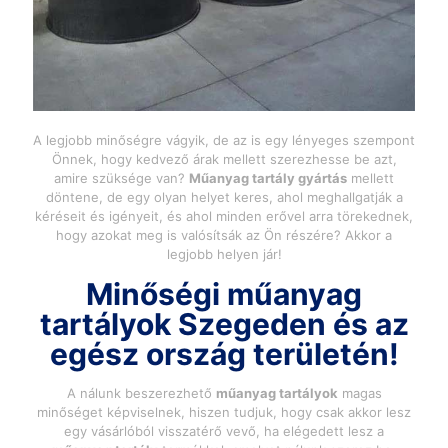
A legjobb minőségre vágyik, de az is egy lényeges szempont
Önnek, hogy kedvező árak mellett szerezhesse be azt,
amire szüksége van?
Műanyag tartály gyártás
mellett
döntene, de egy olyan helyet keres, ahol meghallgatják a
kéréseit és igényeit, és ahol minden erővel arra törekednek,
hogy azokat meg is valósítsák az Ön részére? Akkor a
legjobb helyen jár!
Minőségi
műanyag
tartályok Szeged
en és az
egész ország területén!
A nálunk beszerezhető
műanyag tartályok
magas
minőséget képviselnek, hiszen tudjuk, hogy csak akkor lesz
egy vásárlóból visszatérő vevő, ha elégedett lesz a