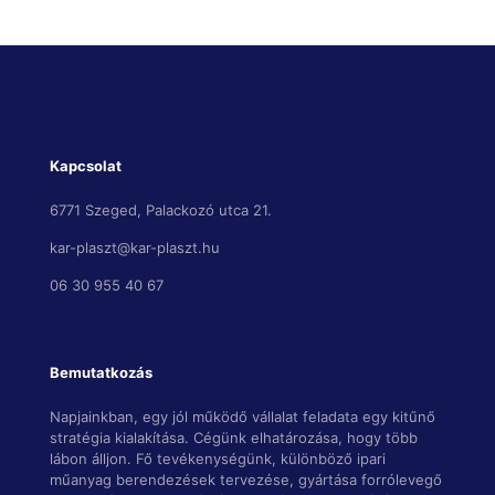
Kapcsolat
6771 Szeged, Palackozó utca 21.
kar-plaszt@kar-plaszt.hu
06 30 955 40 67
Bemutatkozás
Napjainkban, egy jól működő vállalat feladata egy kitűnő
stratégia kialakítása. Cégünk elhatározása, hogy több
lábon álljon. Fő tevékenységünk, különböző ipari
műanyag berendezések tervezése, gyártása forrólevegő