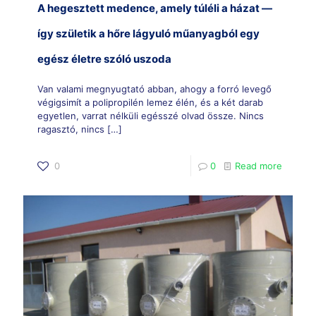
A hegesztett medence, amely túléli a házat —
így születik a hőre lágyuló műanyagból egy
egész életre szóló uszoda
Van valami megnyugtató abban, ahogy a forró levegő
végigsimít a polipropilén lemez élén, és a két darab
egyetlen, varrat nélküli egésszé olvad össze. Nincs
ragasztó, nincs
[…]
0
0
Read more