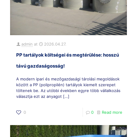
admin
at
2026.04.27.
PP tartályok költségei és megtérülése: hosszú
távú gazdaságosság!
A modern ipari és mezőgazdasági tárolási megoldások
között a PP (polipropilén) tartályok kiemelt szerepet
töltenek be. Az utóbbi években egyre több vállalkozás
választja ezt az anyagot
[…]
0
0
Read more