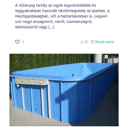
A műanyag tartály az egyik legsokoldalúbb és
leggyakrabban használt tárolómegoldás az iparban, a
mezőgazdaságban, sőt a háztartásokban is. Legyen
szó vegyi anyagokról, vízről, üzemanyagról,
élelmiszerről vagy
[…]
0
0
Read more