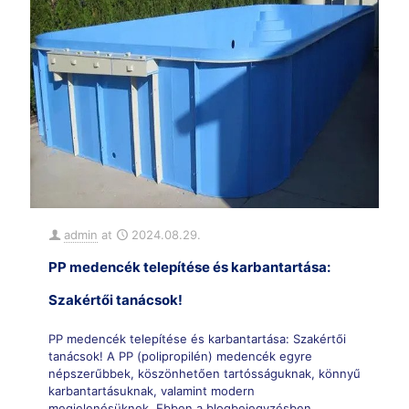
admin
at
2024.08.29.
PP medencék telepítése és karbantartása:
Szakértői tanácsok!
PP medencék telepítése és karbantartása: Szakértői
tanácsok! A PP (polipropilén) medencék egyre
népszerűbbek, köszönhetően tartósságuknak, könnyű
karbantartásuknak, valamint modern
megjelenésüknek. Ebben a blogbejegyzésben