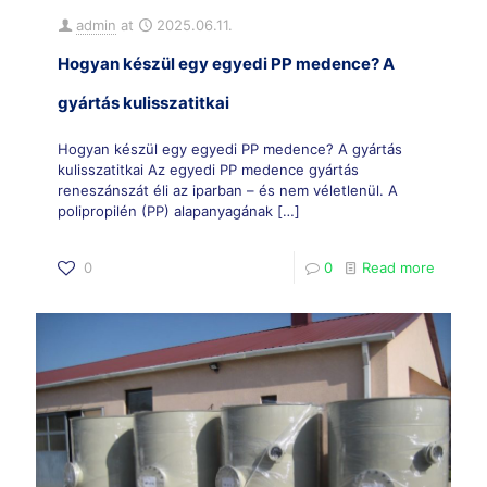
admin
at
2025.06.11.
Hogyan készül egy egyedi PP medence? A
gyártás kulisszatitkai
Hogyan készül egy egyedi PP medence? A gyártás
kulisszatitkai Az egyedi PP medence gyártás
reneszánszát éli az iparban – és nem véletlenül. A
polipropilén (PP) alapanyagának
[…]
0
0
Read more