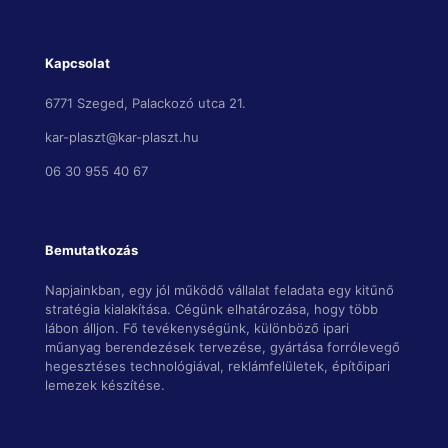
Kapcsolat
6771 Szeged, Palackozó utca 21.
kar-plaszt@kar-plaszt.hu
06 30 955 40 67
Bemutatkozás
Napjainkban, egy jól működő vállalat feladata egy kitűnő
stratégia kialakítása. Cégünk elhatározása, hogy több
lábon álljon. Fő tevékenységünk, különböző ipari
műanyag berendezések tervezése, gyártása forrólevegő
hegesztéses technológiával, reklámfelületek, építőipari
lemezek készítése.