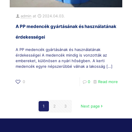
admin
at
2024.04.03.
A PP medencék gyártásának és használatának
érdekességei
A PP medencék gyártásának és használatának
érdekességei A medencék mindig is vonzották az
embereket, különösen a nyári hőségben. A kerti
medencék egyre népszerűbbé válnak a lakosság
[…]
0
0
Read more
1
2
3
Next page