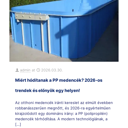
admin
at
2026.03.30.
Miért hódítanak a PP medencék? 2026-os
trendek és előnyök egy helyen!
Az otthoni medencék iránti kereslet az elmúlt években
robbanásszerűen megnőtt, és 2026-ra egyértelműen
kirajzolódott egy domináns irány: a PP (polipropilén)
medencék térhódítása. A modern technológiának, a
[…]