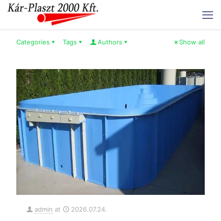
Categories
Tags
Authors
Show all
admin
at
2026.07.24.