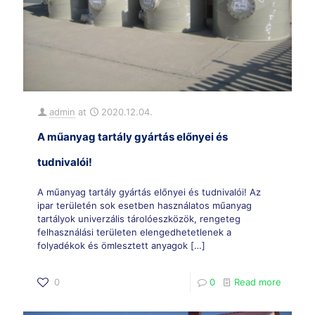
admin
at
2020.12.04.
A műanyag tartály gyártás előnyei és
tudnivalói!
A műanyag tartály gyártás előnyei és tudnivalói! Az
ipar területén sok esetben használatos műanyag
tartályok univerzális tárolóeszközök, rengeteg
felhasználási területen elengedhetetlenek a
folyadékok és ömlesztett anyagok
[…]
0
0
Read more