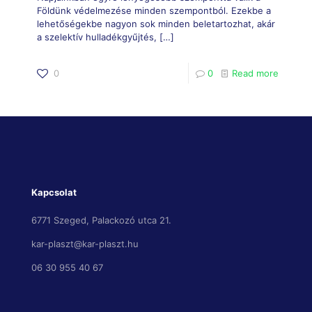
Földünk védelmezése minden szempontból. Ezekbe a
lehetőségekbe nagyon sok minden beletartozhat, akár
a szelektív hulladékgyűjtés,
[…]
0
0
Read more
Kapcsolat
6771 Szeged, Palackozó utca 21.
kar-plaszt@kar-plaszt.hu
06 30 955 40 67