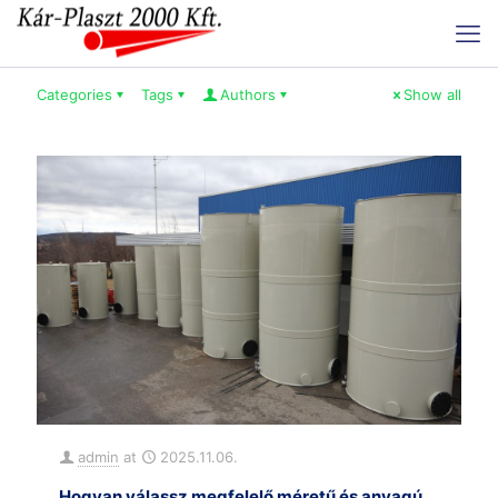
Categories
Tags
Authors
Show all
admin
at
2025.11.06.
Hogyan válassz megfelelő méretű és anyagú