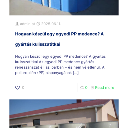
admin
at
2025.06.11.
Hogyan készül egy egyedi PP medence? A
gyártás kulisszatitkai
Hogyan készül egy egyedi PP medence? A gyártás
kulisszatitkai Az egyedi PP medence gyártás
reneszánszát éli az iparban – és nem véletlenül. A
polipropilén (PP) alapanyagának
[…]
0
0
Read more