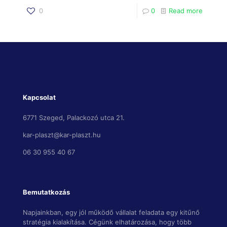
0
0
Read more
Kapcsolat
6771 Szeged, Palackozó utca 21.
kar-plaszt@kar-plaszt.hu
06 30 955 40 67
Bemutatkozás
Napjainkban, egy jól működő vállalat feladata egy kitűnő
stratégia kialakítása. Cégünk elhatározása, hogy több