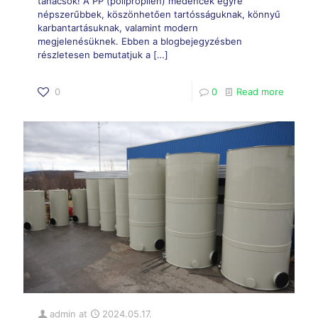
tanácsok! A PP (polipropilén) medencék egyre
népszerűbbek, köszönhetően tartósságuknak, könnyű
karbantartásuknak, valamint modern
megjelenésüknek. Ebben a blogbejegyzésben
részletesen bemutatjuk a
[…]
0
0
Read more
admin
at
2024.05.17.